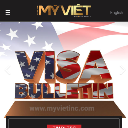
☰
English
TIN DI TRÚ
VÀO MỸ BẰNG HỘ CHIẾU