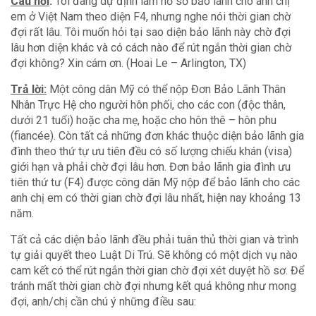
Câu hỏi
:
Tôi đang dự định làm hồ sơ bảo lãnh cho anh chị
em ở Việt Nam theo diện F4, nhưng nghe nói thời gian chờ
đợi rất lâu. Tôi muốn hỏi tại sao diện bảo lãnh này chờ đợi
lâu hơn diện khác và có cách nào để rút ngắn thời gian chờ
đợi không? Xin cám ơn. (Hoai Le – Arlington, TX)
Trả lời:
Một công dân Mỹ có thể nộp Đơn Bảo Lãnh Thân
Nhân Trực Hệ cho người hôn phối, cho các con (độc thân,
dưới 21 tuổi) hoặc cha mẹ, hoặc cho hôn thê – hôn phu
(fiancée). Còn tất cả những đơn khác thuộc diện bảo lãnh gia
đình theo thứ tự ưu tiên đều có số lượng chiếu khán (visa)
giới hạn và phải chờ đợi lâu hơn. Đơn bảo lãnh gia đình ưu
tiên thứ tư (F4) được công dân Mỹ nộp để bảo lãnh cho các
anh chị em có thời gian chờ đợi lâu nhất, hiện nay khoảng 13
năm.
Tất cả các diện bảo lãnh đều phải tuân thủ thời gian và trình
tự giải quyết theo Luật Di Trú. Sẽ không có một dịch vụ nào
cam kết có thể rút ngắn thời gian chờ đợi xét duyệt hồ sơ. Để
tránh mất thời gian chờ đợi nhưng kết quả không như mong
đợi, anh/chị cần chú ý những điều sau: