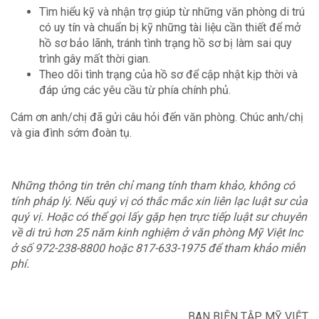
Tìm hiểu kỹ và nhận trợ giúp từ những văn phòng di trú
có uy tín và chuẩn bị kỹ những tài liệu cần thiết để mở
hồ sơ bảo lãnh, tránh tình trạng hồ sơ bị làm sai quy
trình gây mất thời gian.
Theo dõi tình trạng của hồ sơ để cập nhật kịp thời và
đáp ứng các yêu cầu từ phía chính phủ.
Cám ơn anh/chị đã gửi câu hỏi đến văn phòng. Chúc anh/chị
và gia đình sớm đoàn tụ.
Những thông tin trên chỉ mang tính tham khảo, không có
tính pháp lý. Nếu quý vị có thắc mắc xin liên lạc luật sư của
quý vị. Hoặc có thể gọi lấy gặp hẹn trực tiếp luật sư chuyên
về di trú hơn 25 năm kinh nghiệm ở văn phòng Mỹ Việt Inc
ở số 972-238-8800 hoặc 817-633-1975 để tham khảo miễn
phí.
BAN BIÊN TẬP MỸ VIỆT