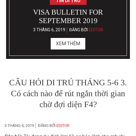
NƯỚC THỨ BA – CHƯƠNG
TRÌNH ĐẦU TƯ TẠI ĐẤT NƯỚC
XINH ĐẸP VANUATU
4 THÁNG 4, 2019
ĐĂNG BỞI
EDITOR
XEM THÊM
CÂU HỎI DI TRÚ THÁNG 5-6 3.
Có cách nào để rút ngắn thời gian
chờ đợi diện F4?
3 THÁNG 6, 2019
ĐĂNG BỞI
EDITOR