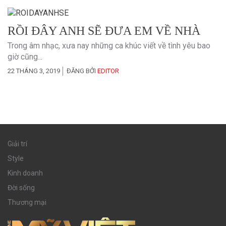
RỒI ĐÂY ANH SẼ ĐƯA EM VỀ NHÀ
Trong âm nhạc, xưa nay những ca khúc viết về tình yêu bao
giờ cũng...
22 THÁNG 3, 2019
ĐĂNG BỞI
EDITOR
Giải trí
Style
Kinh doanh
Đời sống
Thương mại