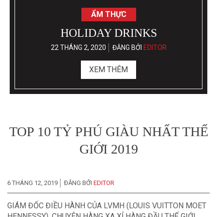
ẨM THỰC
HOLIDAY DRINKS
22 THÁNG 2, 2020
ĐĂNG BỞI
EDITOR
XEM THÊM
TOP 10 TỶ PHÚ GIÀU NHẤT THẾ
GIỚI 2019
6 THÁNG 12, 2019
ĐĂNG BỞI
EDITOR
GIÁM ĐỐC ĐIỀU HÀNH CỦA LVMH (LOUIS VUITTON MOET
HENNESSY), CHUYÊN HÀNG XA XỈ HÀNG ĐẦU THẾ GIỚI