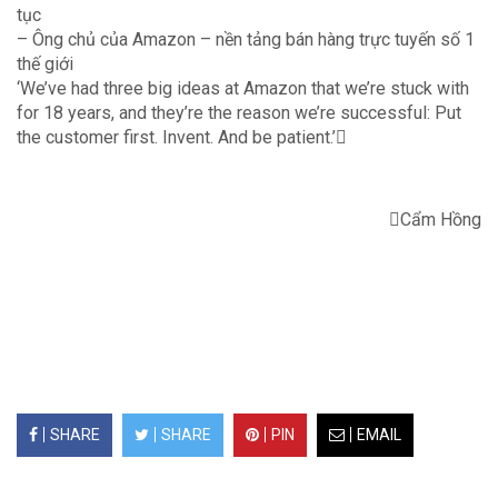
tục
– Ông chủ của Amazon – nền tảng bán hàng trực tuyến số 1
thế giới
‘We’ve had three big ideas at Amazon that we’re stuck with
for 18 years, and they’re the reason we’re successful: Put
the customer first. Invent. And be patient.’
Cẩm Hồng
SHARE
SHARE
PIN
EMAIL