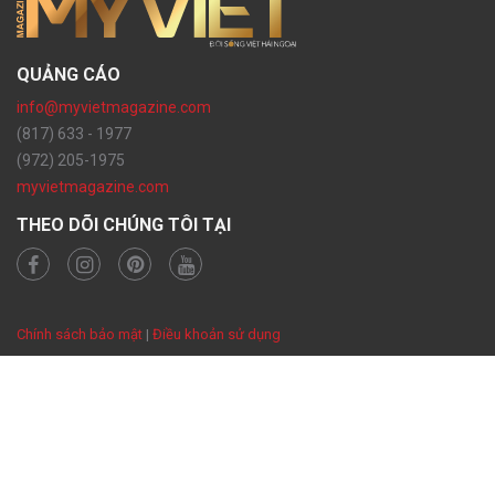
QUẢNG CÁO
info@myvietmagazine.com
(817) 633 - 1977
(972) 205-1975
myvietmagazine.com
THEO DÕI CHÚNG TÔI TẠI
Chính sách bảo mật
|
Điều khoản sử dụng