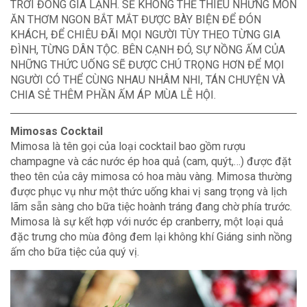
TRỜI ĐÔNG GIÁ LẠNH. SẼ KHÔNG THỂ THIẾU NHỮNG MÓN
ĂN THƠM NGON BẮT MẮT ĐƯỢC BÀY BIỆN ĐỂ ĐÓN
KHÁCH, ĐỂ CHIÊU ĐÃI MỌI NGƯỜI TÙY THEO TỪNG GIA
ĐÌNH, TỪNG DÂN TỘC. BÊN CẠNH ĐÓ, SỰ NỒNG ẤM CỦA
NHỮNG THỨC UỐNG SẼ ĐƯỢC CHÚ TRỌNG HƠN ĐỂ MỌI
NGƯỜI CÓ THỂ CÙNG NHAU NHÂM NHI, TÁN CHUYỆN VÀ
CHIA SẺ THÊM PHẦN ẤM ÁP MÙA LỄ HỘI.
Mimosas Cocktail
Mimosa là tên gọi của loại cocktail bao gồm rượu
champagne và các nước ép hoa quả (cam, quýt,…) được đặt
theo tên của cây mimosa có hoa màu vàng. Mimosa thường
được phục vụ như một thức uống khai vị sang trọng và lịch
lãm sẵn sàng cho bữa tiệc hoành tráng đang chờ phía trước.
Mimosa là sự kết hợp với nước ép cranberry, một loại quả
đặc trưng cho mùa đông đem lại không khí Giáng sinh nồng
ấm cho bữa tiệc của quý vị.