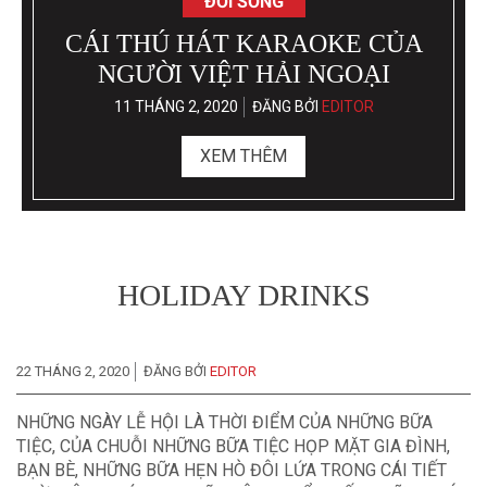
ĐỜI SỐNG
CÁI THÚ HÁT KARAOKE CỦA
NGƯỜI VIỆT HẢI NGOẠI
11 THÁNG 2, 2020
ĐĂNG BỞI
EDITOR
XEM THÊM
HOLIDAY DRINKS
22 THÁNG 2, 2020
ĐĂNG BỞI
EDITOR
NHỮNG NGÀY LỄ HỘI LÀ THỜI ĐIỂM CỦA NHỮNG BỮA
TIỆC, CỦA CHUỖI NHỮNG BỮA TIỆC HỌP MẶT GIA ĐÌNH,
BẠN BÈ, NHỮNG BỮA HẸN HÒ ĐÔI LỨA TRONG CÁI TIẾT