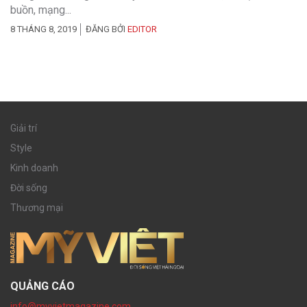
buồn, mạng...
8 THÁNG 8, 2019
ĐĂNG BỞI
EDITOR
Giải trí
Style
Kinh doanh
Đời sống
Thương mại
QUẢNG CÁO
info@myvietmagazine.com