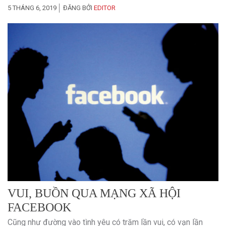
5 THÁNG 6, 2019
ĐĂNG BỞI
EDITOR
VUI, BUỒN QUA MẠNG XÃ HỘI
FACEBOOK
Cũng như đường vào tình yêu có trăm lần vui, có vạn lần