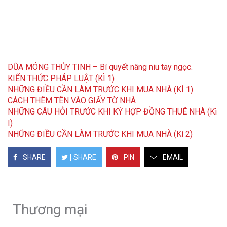
DŨA MÓNG THỦY TINH – Bí quyết nâng niu tay ngọc.
KIẾN THỨC PHÁP LUẬT (KÌ 1)
NHỮNG ĐIỀU CẦN LÀM TRƯỚC KHI MUA NHÀ (KÌ 1)
CÁCH THÊM TÊN VÀO GIẤY TỜ NHÀ
NHỮNG CÂU HỎI TRƯỚC KHI KÝ HỢP ĐỒNG THUÊ NHÀ (Kì
I)
NHỮNG ĐIỀU CẦN LÀM TRƯỚC KHI MUA NHÀ (Kì 2)
SHARE
SHARE
PIN
EMAIL
Thương mại