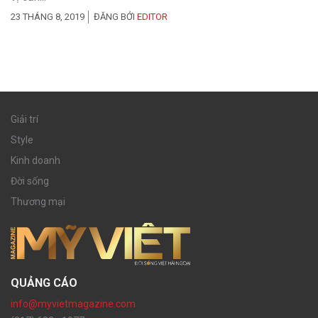
23 THÁNG 8, 2019
ĐĂNG BỞI
EDITOR
Giải trí
Style
Kinh doanh
Đời sống
Thương mại
QUẢNG CÁO
info@myvietmagazine.com