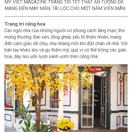
MỸ VIỆT MAGAZINE TRANG TRÍ TẾT THẬT ẤN TƯỢNG ĐỂ
MANG ĐẾN MAY MẮN, TÀI LỘC CHO MỘT NĂM VIÊN MÃN.
Trang trí cổng hoa
Các ngôi nhà của những người có phong cách lãng mạn, thơ
mộng thường đan xen, lồng ghép yếu tố thiên nhiên, mang
đến cảm giác dễ chịu, nhẹ nhàng mỗi khi đặt chân về nhà. Với
bàn tay khéo léo và gu thẩm mỹ, quý vị có thể trồng các giàn
hoa, dây leo uốn lượn xanh ươm trên cổng nhà.