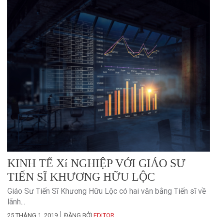
KINH TẾ Xí NGHIỆP VỚI GIÁO SƯ
TIẾN SĨ KHƯƠNG HỮU LỘC
Giáo Sư Tiến Sĩ Khương Hữu Lộc có hai văn bằng Tiến sĩ về
lãnh...
25 THÁNG 1, 2019
ĐĂNG BỞI
EDITOR