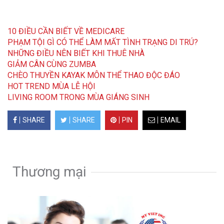
10 ĐIỀU CẦN BIẾT VỀ MEDICARE
PHẠM TỘI GÌ CÓ THỂ LÀM MẤT TÌNH TRẠNG DI TRÚ?
NHỮNG ĐIỀU NÊN BIẾT KHI THUÊ NHÀ
GIẢM CÂN CÙNG ZUMBA
CHÈO THUYỀN KAYAK MÔN THỂ THAO ĐỘC ĐÁO
HOT TREND MÙA LỄ HỘI
LIVING ROOM TRONG MÙA GIÁNG SINH
SHARE
SHARE
PIN
EMAIL
Thương mại