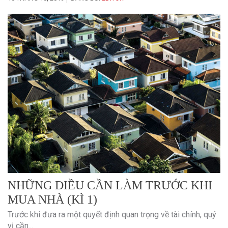
NHỮNG ĐIỀU CẦN LÀM TRƯỚC KHI
MUA NHÀ (KÌ 1)
Trước khi đưa ra một quyết định quan trọng về tài chính, quý
vị cần...