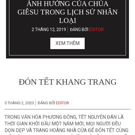
ẢNH HƯỞNG CỦA CHÚA
GIÊSU TRONG LỊCH SỬ NHÂN
LOẠI
2 THÁNG 12, 2019
ĐĂNG BỞI
EDITOR
XEM THÊM
ĐÓN TẾT KHANG TRANG
5 THÁNG 2, 2020
ĐĂNG BỞI
EDITOR
TRONG VĂN HÓA PHƯƠNG ĐÔNG, TẾT NGUYÊN ĐÁN LÀ
THỜI GIAN KHỞI ĐẦU MỘT NĂM MỚI, MỌI NGƯỜI ĐỀU
DỌN DẸP VÀ TRANG HOÀNG NHÀ CỬA ĐỂ ĐÓN TẾT. CÙNG