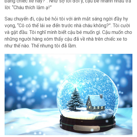
bằng chiếc xe này?”. Như sợ tôi đổi ý, cậu bé nhanh nhảu trả
lời: “Cháu thích lắm ạ!”
Sau chuyến đi, cậu bé hỏi tôi với ánh mắt sáng ngời đầy hy
vọng, “Cô có thể lái xe đến trước nhà cháu không?”. Tôi cười
và gật đầu. Tôi nghĩ mình biết cậu bé muốn gì. Cậu muốn cho
những người hàng xóm thấy cậu đã về nhà trên chiếc xe to
như thế nào. Thế nhưng tôi đã lầm.