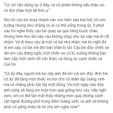
“Cô chỉ cần dừng lại ở đây, và có phiền không nếu cháu xin
cô đợi cháu một lát thôi ạ.”
Nói rồi cậu bé chạy nhanh vào con hẻm sâu hun hút, tối om,
tưởng chừng như chẳng có ai có thể sống trong ấy. Ít phút
sau tôi nghe thấy cậu bé quay lại qua tiếng bước chân,
nhưng hình như lần này cậu không chạy như lúc nãy mà đi rất
chậm. Và đi theo cậu là một cô bé nhỏ nhắn, mà tôi nghĩ đó
là em cậu, cô bé với đôi bàn chân bị tật. Cậu bé đẩy chiếc xe
lăn em cậu đang ngồi, một chiếc xe cũ kĩ, xuống những bậc
tam cấp một cách rất cẩn thận, và dừng lại cạnh chiếc xe
của tôi.
“Cô ấy đây, người mà lúc nãy anh đã nói với em đấy. Anh trai
cô ấy đã tặng một chiếc xe hơi cho cô nhân dịp Giáng sinh
mà cô chẳng phải tốn lấy một đồng. Và một ngày nào đấy
anh cũng sẽ tặng em một món quà giống như vậy. Hãy nghĩ
xem, em có thể tận mắt thấy những món quà, những cảnh
vật ngoài đường phố trong đêm Giáng sinh, và anh sẽ không
phải cố gắng miêu tả nó cho em nghe nữa!”.