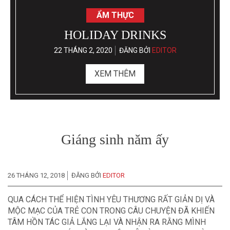
ẨM THỰC
HOLIDAY DRINKS
22 THÁNG 2, 2020
ĐĂNG BỞI
EDITOR
XEM THÊM
Giáng sinh năm ấy
26 THÁNG 12, 2018
ĐĂNG BỞI
EDITOR
QUA CÁCH THỂ HIỆN TÌNH YÊU THƯƠNG RẤT GIẢN DỊ VÀ
MỘC MẠC CỦA TRẺ CON TRONG CÂU CHUYỆN ĐÃ KHIẾN
TÂM HỒN TÁC GIẢ LẮNG LẠI VÀ NHẬN RA RẰNG MÌNH