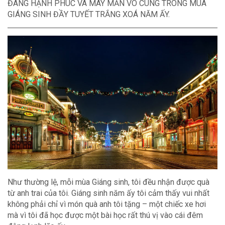
ĐANG HẠNH PHÚC VÀ MAY MẮN VÔ CÙNG TRONG MÙA
GIÁNG SINH ĐẦY TUYẾT TRẮNG XOÁ NĂM ẤY.
Như thường lệ, mỗi mùa Giáng sinh, tôi đều nhận được quà
từ anh trai của tôi. Giáng sinh năm ấy tôi cảm thấy vui nhất
không phải chỉ vì món quà anh tôi tặng – một chiếc xe hơi
mà vì tôi đã học được một bài học rất thú vị vào cái đêm