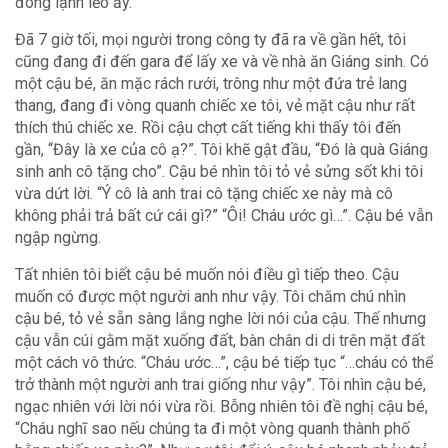
đông lạnh lẽo ấy.
Đã 7 giờ tối, mọi người trong công ty đã ra về gần hết, tôi
cũng đang đi đến gara để lấy xe và về nhà ăn Giáng sinh. Có
một cậu bé, ăn mặc rách rưới, trông như một đứa trẻ lang
thang, đang đi vòng quanh chiếc xe tôi, vẻ mặt cậu như rất
thích thú chiếc xe. Rồi cậu chợt cất tiếng khi thấy tôi đến
gần, “Đây là xe của cô ạ?”. Tôi khẽ gật đầu, “Đó là quà Giáng
sinh anh cô tặng cho”. Cậu bé nhìn tôi tỏ vẻ sửng sốt khi tôi
vừa dứt lời. “Ý cô là anh trai cô tặng chiếc xe này mà cô
không phải trả bất cứ cái gì?” “Ôi! Cháu ước gì…”. Cậu bé vẫn
ngập ngừng.
Tất nhiên tôi biết cậu bé muốn nói điều gì tiếp theo. Cậu
muốn có được một người anh như vậy. Tôi chăm chú nhìn
cậu bé, tỏ vẻ sẵn sàng lắng nghe lời nói của cậu. Thế nhưng
cậu vẫn cúi gằm mặt xuống đất, bàn chân di di trên mặt đất
một cách vô thức. “Cháu ước…”, cậu bé tiếp tục “…cháu có thể
trở thành một người anh trai giống như vậy”. Tôi nhìn cậu bé,
ngạc nhiên với lời nói vừa rồi. Bỗng nhiên tôi đề nghị cậu bé,
“Cháu nghĩ sao nếu chúng ta đi một vòng quanh thành phố