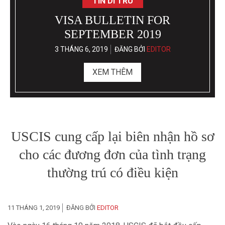
NƯỚC THỨ BA – CHƯƠNG
TRÌNH ĐẦU TƯ TẠI ĐẤT NƯỚC
XINH ĐẸP VANUATU
4 THÁNG 4, 2019
ĐĂNG BỞI
EDITOR
XEM THÊM
USCIS cung cấp lại biên nhận hồ sơ
cho các đương đơn của tình trạng
thường trú có điều kiện
11 THÁNG 1, 2019
ĐĂNG BỞI
EDITOR