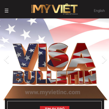
☰
English
TIN DI TRÚ
VÀO MỸ BẰNG HỘ CHIẾU