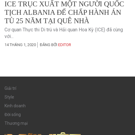
ICE TRỤC XUẤT MỘT NGƯỜI QUỐC
TỊCH ALBANIA ĐỂ CHẤP HÀNH ÁN
TÙ 25 NĂM TẠI QUÊ NHÀ
Cơ quan Thực thi Di trú và Hải quan Hoa Kỳ (ICE) đã cùng
với...
14 THÁNG 1, 2020
ĐĂNG BỞI
EDITOR
Giải trí
Style
Kinh doanh
Đời sống
Thương mại